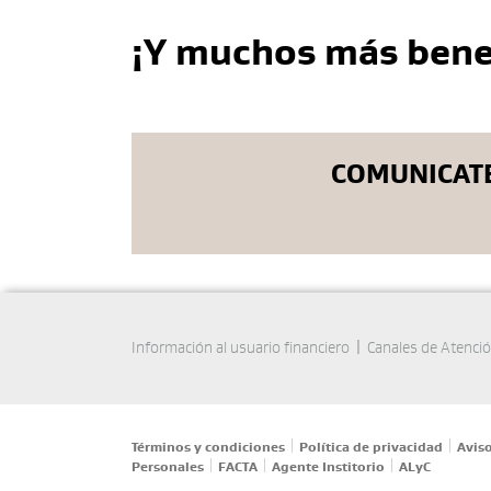
¡Y muchos más benef
COMUNICATE
|
Información al usuario financiero
Canales de Atenci
|
|
Términos y condiciones
Política de privacidad
Aviso
|
|
|
Personales
FACTA
Agente Institorio
ALyC