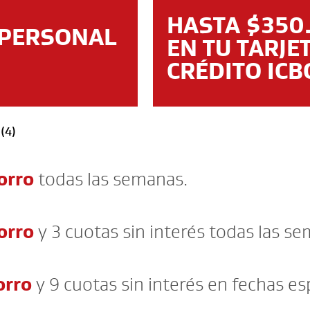
HASTA $350
PERSONAL
EN TU TARJE
CRÉDITO ICB
:
(4)
orro
todas las semanas.
orro
y 3 cuotas sin interés todas las s
orro
y 9 cuotas sin interés en fechas es