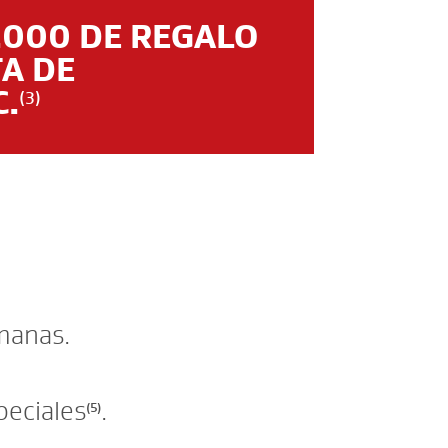
.000 DE REGALO
TA DE
C.
(3)
emanas.
peciales
.
(5)