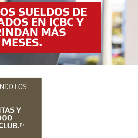
LOS SUELDOS DE
ADOS EN ICBC Y
RINDAN MÁS
 MESES.
NDO LOS
ITAS Y
000
CLUB.
(1)